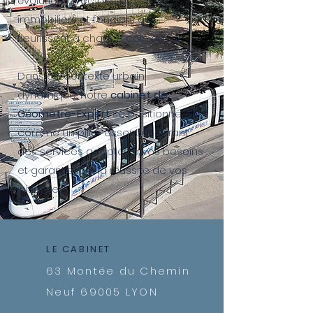
évolution, avec des projets
immobiliers et fonciers qui
fleurissent à chaque coin de rue.
Dans ce contexte urbain
dynamique, notre
cabinet de
Géomètre-Expert
se positionne
comme un pilier essentiel, offrant
des services adaptés à vos besoins
et garantissant la réussite de vos
initiatives.
LE CABINET
63 Montée du Chemin
Neuf 69005 LYON