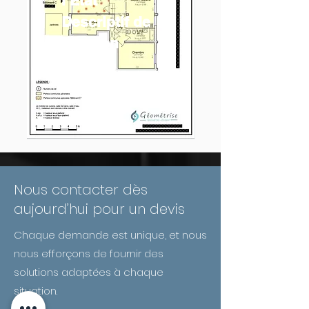
l’État
Descriptif de
Division
Nous contacter dès
aujourd’hui pour un devis
Chaque demande est unique, et nous
nous efforçons de fournir des
solutions adaptées à chaque
situation.