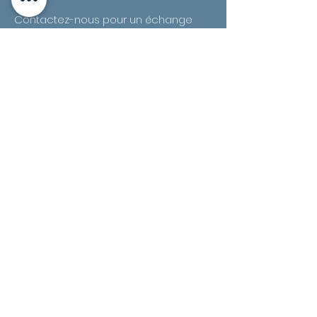
Contactez-nous pour un échange
approfondi sur votre projet et
bénéficiez d'une estimation claire et
détaillée.
Prénom
Nom de famille
E-mail
Contacter