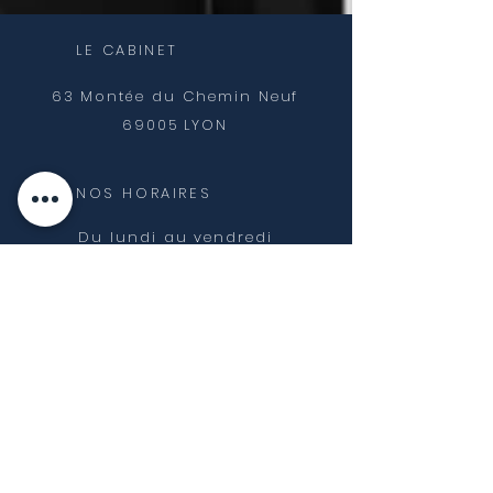
LE CABINET
63 Montée du
Chemin
Neuf
69005 LYON
NOS HORAIRES
Du lundi au vendredi
de 8h00 à
18h30
NOUS CONTACTER
07 65 85 42 72
contact@geometrise.fr