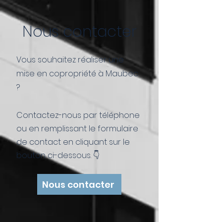
Nous contacter
Vous souhaitez réaliser une
mise en copropriété à Maubec
?
Contactez-nous par téléphone
ou en remplissant le formulaire
de contact en cliquant sur le
bouton ci-dessous. 👇
Nous contacter