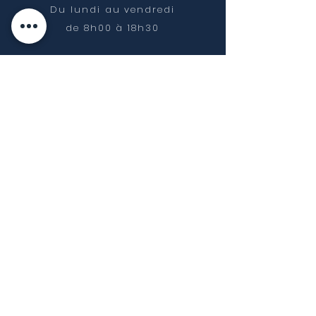
Du lundi au vendredi
de 8h00 à
18h30
NOUS CONTACTER
07 65 85 42 72
contact@geometrise.fr