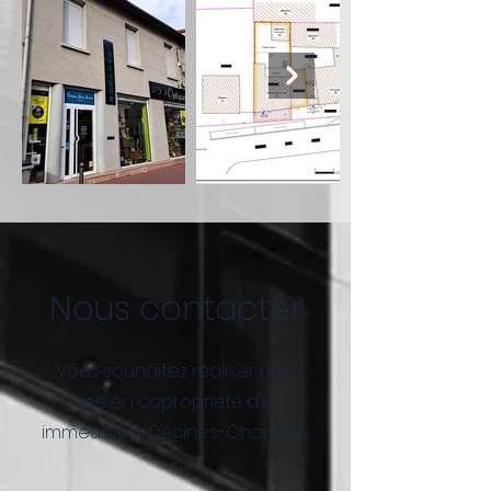
Nous contacter
Vous souhaitez réaliser une
mise en copropriété d'un
immeuble à Décines-Charpieu
?