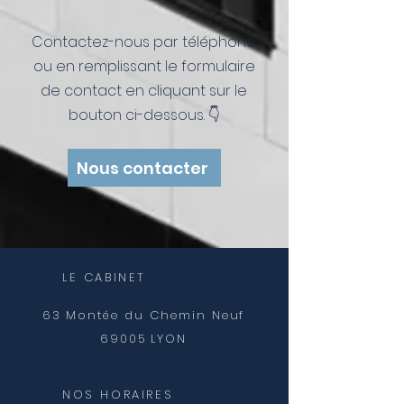
Contactez-nous par téléphone
ou en remplissant le formulaire
de contact en cliquant sur le
bouton ci-dessous. 👇
Nous contacter
LE CABINET
63 Montée du
Chemin
Neuf
69005 LYON
NOS HORAIRES