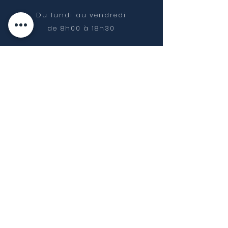
Du lundi au vendredi
de 8h00 à
18h30
NOUS CONTACTER
07 65 85 42 72
contact@geometrise.fr