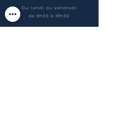
Du lundi au vendredi
de 8h00 à
18h30
NOUS CONTACTER
07 65 85 42 72
contact@geometrise.fr